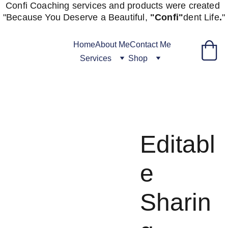
Confi Coaching services and products were created 
"
Because You Deserve a Beautiful, 
"Confi"
dent
Life
.
"
Home
About Me
Contact Me
Services
Shop
Editabl
e
Sharin