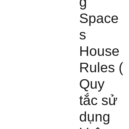
g
Space
s
House
Rules (
Quy
tắc sử
dụng