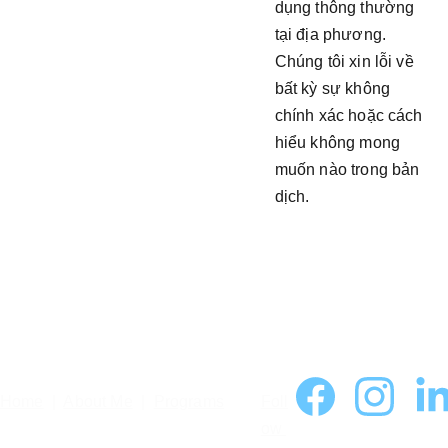
dụng thông thường
tại địa phương.
Chúng tôi xin lỗi về
bất kỳ sự không
chính xác hoặc cách
hiểu không mong
muốn nào trong bản
dịch.
Home
  |  
About Me
  |  
Programs
Foll
ow 